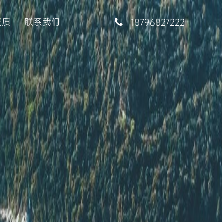
资质
联系我们
18796827222